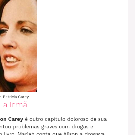
e Patricia Carey
 a Irmã
son Carey
é outro capítulo doloroso de sua
frentou problemas graves com drogas e
 livro, Mariah conta que Alison a drogava