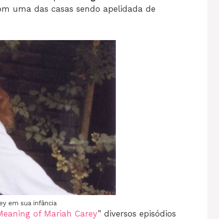
 com uma das casas sendo apelidada de
ey em sua infância
Meaning of Mariah Carey
” diversos episódios