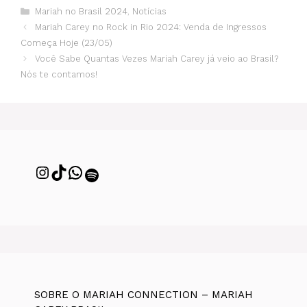
Mariah no Brasil 2024
,
Notícias
Mariah Carey no Rock in Rio 2024: Venda de Ingressos
Começa Hoje (23/05)
Você Sabe Quantas Vezes Mariah Carey já veio ao Brasil?
Nós te contamos!
SOBRE O MARIAH CONNECTION – MARIAH