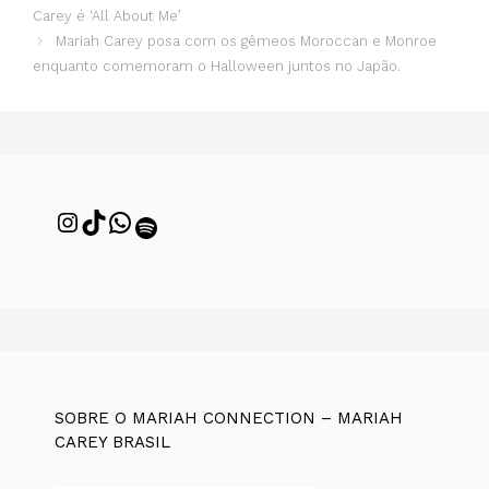
Carey é ‘All About Me’
Mariah Carey posa com os gêmeos Moroccan e Monroe
enquanto comemoram o Halloween juntos no Japão.
SOBRE O MARIAH CONNECTION – MARIAH
CAREY BRASIL