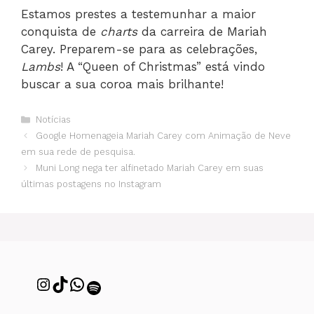
Estamos prestes a testemunhar a maior
conquista de
charts
da carreira de Mariah
Carey. Preparem-se para as celebrações,
Lambs
! A “Queen of Christmas” está vindo
buscar a sua coroa mais brilhante!
Notícias
Google Homenageia Mariah Carey com Animação de Neve
em sua rede de pesquisa.
Muni Long nega ter alfinetado Mariah Carey em suas
últimas postagens no Instagram