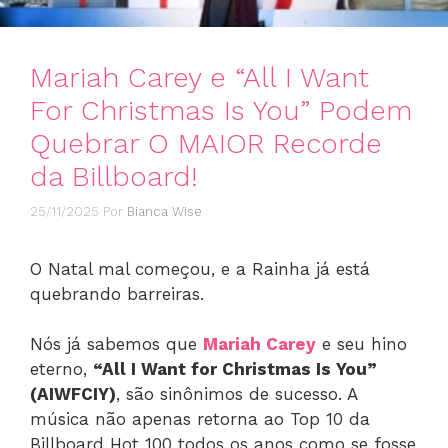
Mariah Carey e “All I Want
For Christmas Is You” Podem
Quebrar O MAIOR Recorde
da Billboard!
25/11/2025
Por
Bianca Wise
O Natal mal começou, e a Rainha já está
quebrando barreiras.
Nós já sabemos que
Mariah Carey
e seu hino
eterno,
“All I Want for Christmas Is You”
(AIWFCIY)
, são sinônimos de sucesso. A
música não apenas retorna ao Top 10 da
Billboard Hot 100 todos os anos como se fosse