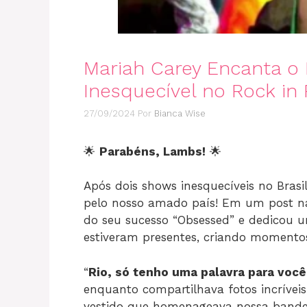
Mariah Carey Encanta o 
Inesquecível no Rock in
27/09/2024
Por
Bianca Wise
🌟
Parabéns, Lambs!
🌟
Após dois shows inesquecíveis no Brasi
pelo nosso amado país! Em um post nas
do seu sucesso “Obsessed” e dedicou 
estiveram presentes, criando momento
“
Rio, só tenho uma palavra para vo
enquanto compartilhava fotos incríve
vestido que homenageava nossa bandei