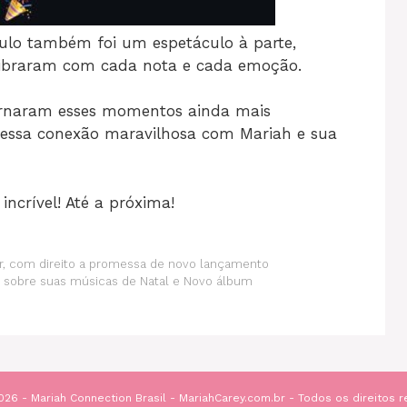
ulo também foi um espetáculo à parte,
vibraram com cada nota e cada emoção.
tornaram esses momentos ainda mais
o essa conexão maravilhosa com Mariah e sua
incrível! Até a próxima!
air, com direito a promessa de novo lançamento
la sobre suas músicas de Natal e Novo álbum
26 - Mariah Connection Brasil - MariahCarey.com.br - Todos os direitos 