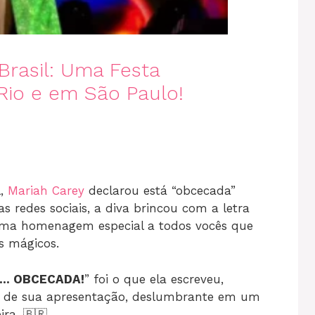
Brasil: Uma Festa
 Rio e em São Paulo!
l,
Mariah Carey
declarou está “obcecada”
 redes sociais, a diva brincou com a letra
uma homenagem especial a todos vocês que
s mágicos.
cê… OBCECADA!
” foi o que ela escreveu,
is de sua apresentação, deslumbrante em um
ra. 🇧🇷